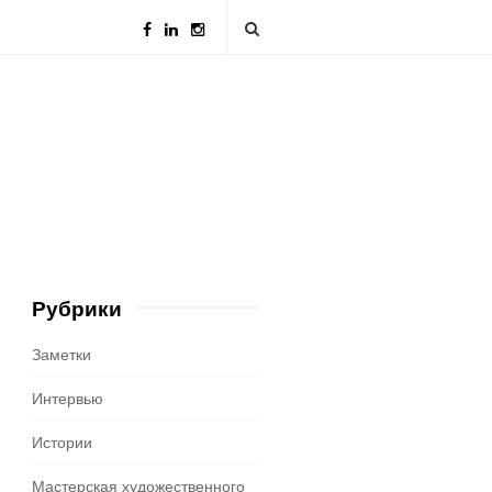
Рубрики
S
Заметки
i
t
Интервью
e
Истории
S
i
Мастерская художественного