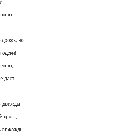
и.
ложно
 дрожь, но
людски!
дежно,
е даст!
— дважды
й хруст,
ь от жажды