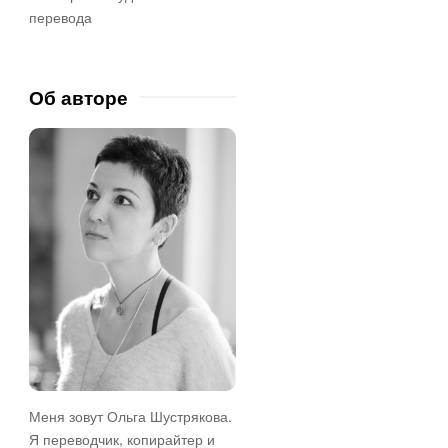
d
перевода
e
b
a
Об авторе
r
Меня зовут Ольга Шустрякова.
Я переводчик, копирайтер и