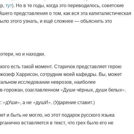
ер,
тут
). Но в те годы, когда это переводилось, советские
шего представления о том, как вся эта капиталистическая
было этого узнать, и ещё сложнее — объяснить это
отери, но и находки.
ого есть такой момент. Старичок представляет герою
 Джозеф Харрисон, сотрудник моей кафедры. Вы, может
тальном исследовании неврозов, наиболее
в-горожан, озаглавленном «Души чёрных, души белых».
: «дУши», а не «душИ». (Ударение ставит.)
ет и быть не могло, но этот подарок русского языка
рганично вставляется в текст, что грех было его не