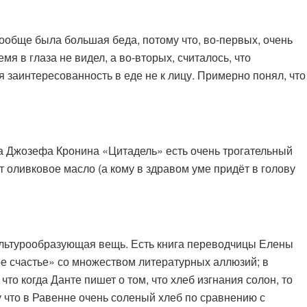
ообще была большая беда, потому что, во-первых, очень
емя в глаза не видел, а во-вторых, считалось, что
 заинтересованность в еде не к лицу. Примерно понял, что
 Джозефа Кронина «Цитадель» есть очень трогательный
т оливковое масло (а кому в здравом уме придёт в голову
льтурообразующая вещь. Есть книга переводчицы Елены
е счастье» со множеством литературных аллюзий; в
 что когда Данте пишет о том, что хлеб изгнания солон, то
у что в Равенне очень соленый хлеб по сравнению с