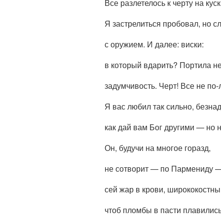
Все разлетелось к черту на куск
Я застрелиться пробовал, но с
с оружием. И далее: виски:
в который вдарить? Портила не
задумчивость. Черт! Все не по-
Я вас любил так сильно, безна
как дай вам Бог другими — но н
Он, будучи на многое горазд,
не сотворит — по Пармениду 
сей жар в крови, ширококостны
чтоб пломбы в пасти плавилис