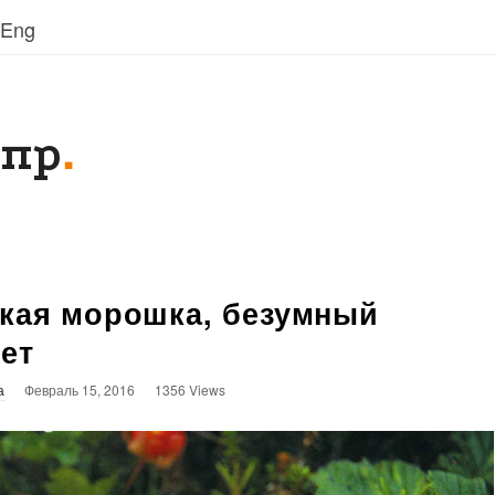
Eng
Eng
.
 пр
ская морошка, безумный
ет
а
Февраль 15, 2016
1356 Views