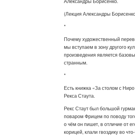
Александры Борисенко.
(Лекция Александры Борисенко
*
Почему художественный перево
мы вступаем в зону другого ку
произведения является базовы
странным.
*
Есть книжка «За столом с Нир
Рекса Стаута.
Рекс Стаут был большой гурма
поваром Фрицем по поводу того
о чём он пишет, в отличие от е
корицей, клали гвоздику во что-