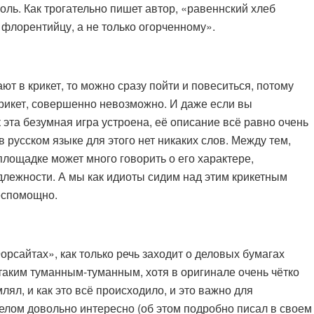
оль. Как трогательно пишет автор, «равеннский хлеб
флорентийцу, а не только огорченному».
ют в крикет, то можно сразу пойти и повеситься, потому
 крикет, совершенно невозможно. И даже если вы
 эта безумная игра устроена, её описание всё равно очень
в русском языке для этого нет никаких слов. Между тем,
площадке может много говорить о его характере,
длежности. А мы как идиоты сидим над этим крикетным
еспомощно.
рсайтах», как только речь заходит о деловых бумагах
 таким туманным-туманным, хотя в оригинале очень чётко
лял, и как это всё происходило, и это важно для
целом довольно интересно (об этом подробно писал в своем